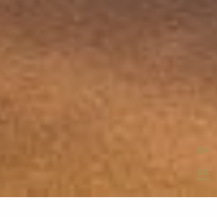
EN
DE
© Ken Schluchtmann