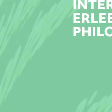
INTE
ERLE
PHIL