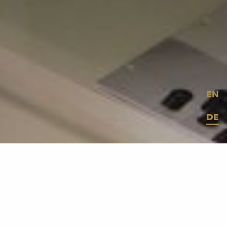
EN
DE
© MESO / Alexander Teczar